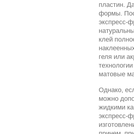
пластин. Д
формы. Пос
экспресс-ф
натуральны
клей полно
наклеенных
геля или а
технологии
матовые м
Однако, ес
можно допо
жидкими ка
экспресс-ф
изготовлен
причем, пр