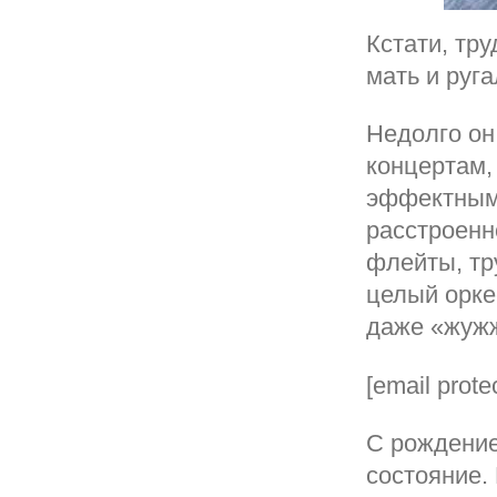
Кстати, тр
мать и руга
Недолго он
концертам,
эффектным
расстроенн
флейты, тр
целый орке
даже «жужж
[email prote
С рождение
состояние.