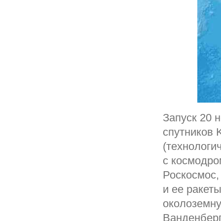
Запуск 20 
спутников K
(технологи
с космодро
Роскосмос,
и ее ракеты
околоземну
Ванденберг