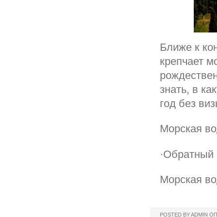
Ближе к ко
крепчает м
рождествен
знать, в к
год без виз
Морская во
·Обратный 
Морская во
POSTED BY
ADMIN
ОП