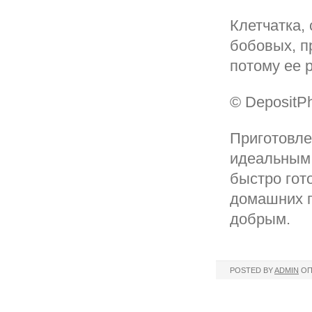
Клетчатка,
бобовых, п
потому ее 
© DepositP
Приготовле
идеальным 
быстро гот
домашних г
добрым.
POSTED BY
ADMIN
ОП