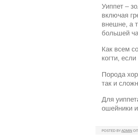
Уиппет – з
включая гр
внешне, а 
большей ча
Как всем с
когти, есл
Порода хор
так и слож
Для уиппет
ошейники и
POSTED BY
ADMIN
ОП