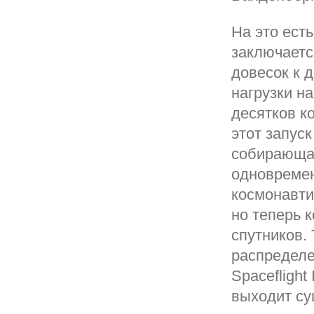
На это ест
заключается
довесок к 
нагрузки н
десятков к
этот запуск
собирающа
одновремен
космонавти
но теперь 
спутников.
распределе
Spaceflight
выходит су