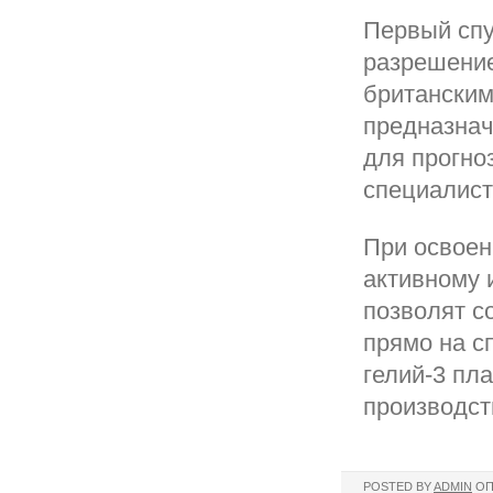
Первый спу
разрешение
британским
предназна
для прогно
специалист
При освоен
активному 
позволят с
прямо на с
гелий-3 пл
производст
POSTED BY
ADMIN
ОП