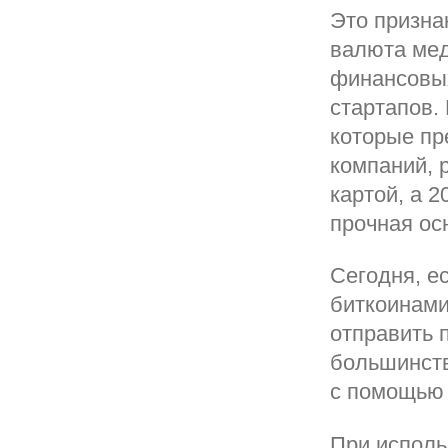
Это признак
валюта мед
финансовых
стартапов.
которые пр
компаний, 
картой, а 
прочная ос
Сегодня, е
биткоинами
отправить 
большинств
с помощью 
При исполь