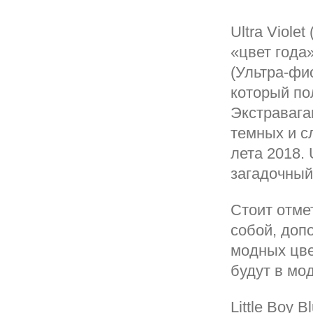
Ultra Viole
«цвет года»
(Ультра-фи
который по
Экстравага
темных и с
лета 2018. 
загадочный
Стоит отме
собой, допо
модных цве
будут в мо
Little Boy 