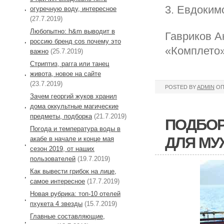
3. Евдоким
огуречную воду, интересное
(27.7.2019)
Любопытно: h&m выводит в
Гавриков А
россию бренд cos почему это
«Комплето
важно
(25.7.2019)
Стриптиз, рагга или танец
живота, новое на сайте
(23.7.2019)
POSTED BY
ADMIN
ОП
Зачем георгий жуков хранил
дома оккультные магические
предметы, подборка
(21.7.2019)
ПОДБОР
Погода и температура воды в
ДЛЯ МУ
акабе в начале и конце мая
сезон 2019, от наших
пользователей
(19.7.2019)
Как вывести грибок на лице,
самое интересное
(17.7.2019)
Новая рубрика: топ-10 отелей
пхукета 4 звезды
(15.7.2019)
Главные составляющие,