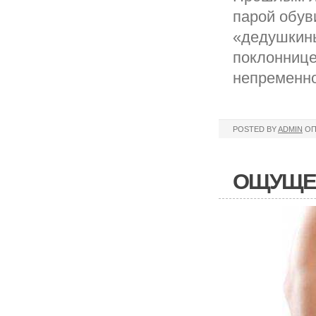
парой обув
«дедушкины
поклонницей
непременно
POSTED BY
ADMIN
ОП
ОЩУЩЕН