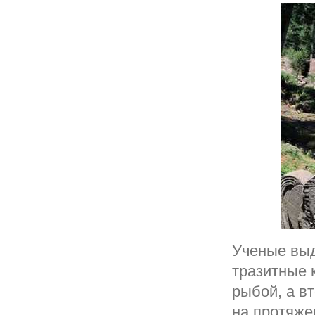
Ученые выд
тразитные 
рыбой, а в
на протяже