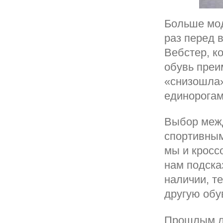
Больше мод
раз перед 
Вебстер, к
обувь преи
«снизошла»
единорогам
Выбор меж
спортивным
мы и кроссо
нам подска
наличии, т
другую обу
Прошлым ле