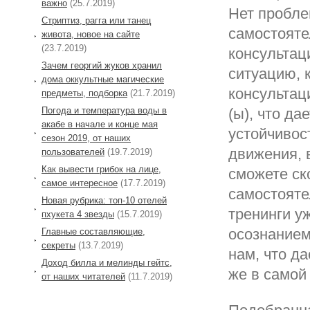
важно
(25.7.2019)
Нет пробле
Стриптиз, рагга или танец
самостоятел
живота, новое на сайте
(23.7.2019)
консультац
Зачем георгий жуков хранил
ситуацию, 
дома оккультные магические
консультац
предметы, подборка
(21.7.2019)
Погода и температура воды в
(ы), что д
акабе в начале и конце мая
устойчивос
сезон 2019, от наших
движения, 
пользователей
(19.7.2019)
Как вывести грибок на лице,
сможете ск
самое интересное
(17.7.2019)
самостояте
Новая рубрика: топ-10 отелей
тренинги у
пхукета 4 звезды
(15.7.2019)
осознанием
Главные составляющие,
секреты
(13.7.2019)
нам, что д
Доход билла и мелинды гейтс,
же в самой
от наших читателей
(11.7.2019)