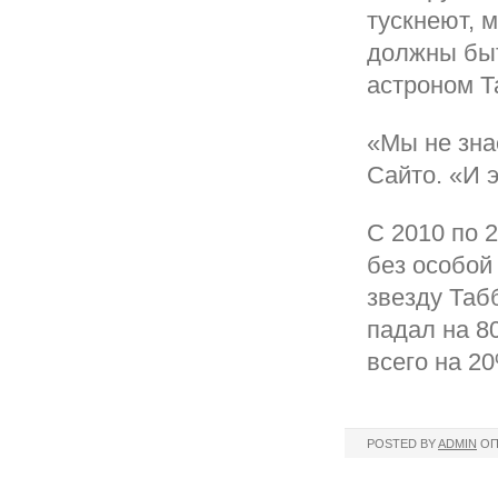
тускнеют, 
должны быт
астроном Т
«Мы не зна
Сайто. «И 
С 2010 по 
без особой
звезду Таб
падал на 8
всего на 2
POSTED BY
ADMIN
ОП