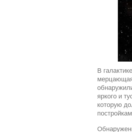
В галактик
мерцающая 
обнаружили
яркого и т
которую до
постройкам
Обнаружени