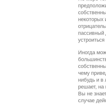
предположи
собственны
некоторых 
отрицатель
пассивный 
устроиться
Иногда мож
большинств
собственны
чему приве
нибудь и в
решает, на
Вы не знае
случае дей