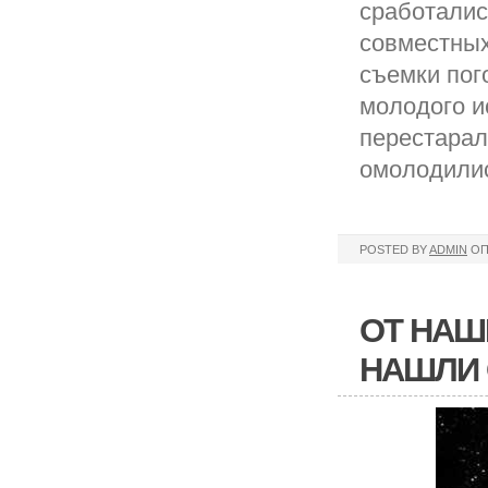
сработалис
совместных
съемки пог
молодого и
перестарал
омолодилис
POSTED BY
ADMIN
ОП
ОТ НАШ
НАШЛИ