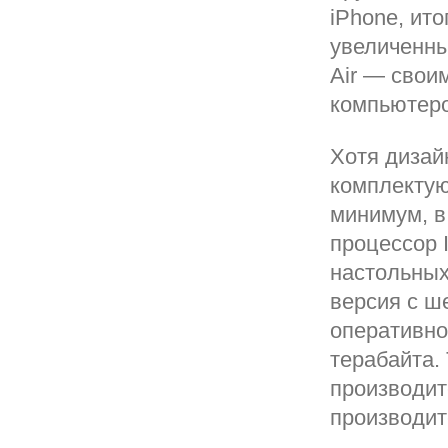
iPhone, ит
увеличенны
Air — свои
компьютеро
Хотя дизай
комплектую
минимум, в
процессор 
настольных
версия с ш
оперативно
терабайта.
производите
производит