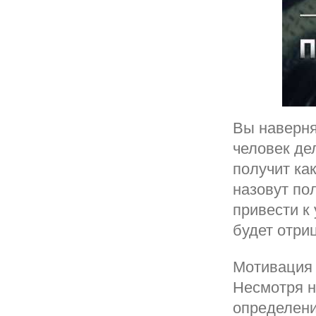
Вы наверня
человек дел
получит ка
назовут по
привести к
будет отри
Мотивация 
Несмотря н
определения