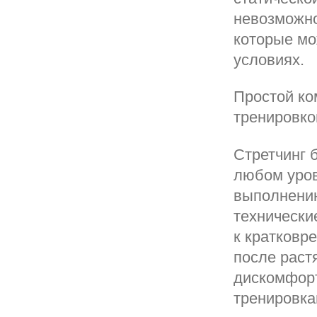
невозможно
которые мо
условиях.
Простой ко
тренировкой
Стретчинг 
любом уров
выполнению
технически
к кратковр
после раст
дискомфорт
тренировка