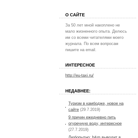
О САЙТЕ
За 50 лет мной накоплено не
мало жизненного опыта. Делюсь
им со всеми читателями моего
журнала. По всем вопросам
пишите на email.
ИНТЕРЕСНОЕ
http://eu-taxi.ru/
НЕДАВНЕЕ:
Туризм в камбодже, новое на
сайте
(29.7.2019)
9 причин ежедневно пить
огуречную воду, интересное
(27.7.2019)
Любопытно: h&m выводит в