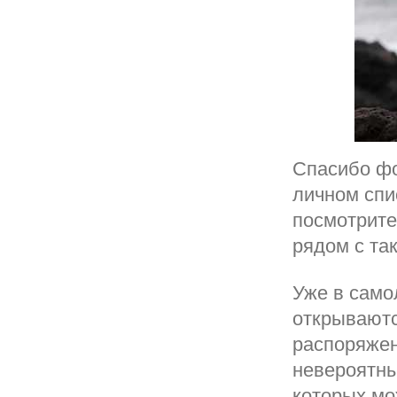
Спасибо фо
личном спи
посмотрите
рядом с т
Уже в само
открываютс
распоряжен
невероятны
которых мо