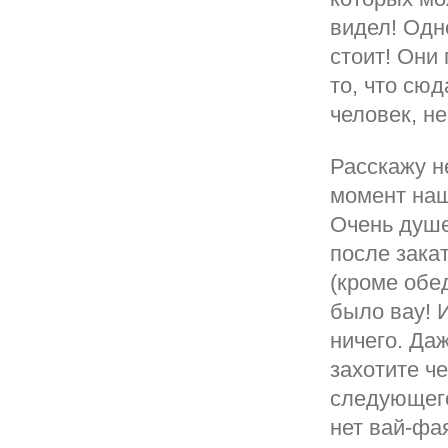
видел! Одн
стоит! Они
то, что сю
человек, не
Расскажу н
момент наш
Очень душе
после зака
(кроме обе
было вау! 
ничего. Даж
захотите ч
следующего
нет вай-фа