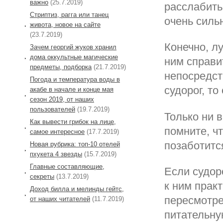
важно
(25.7.2019)
расслабить
Стриптиз, рагга или танец
очень силь
живота, новое на сайте
(23.7.2019)
Конечно, л
Зачем георгий жуков хранил
дома оккультные магические
ним справи
предметы, подборка
(21.7.2019)
непосредст
Погода и температура воды в
судорог, т
акабе в начале и конце мая
сезон 2019, от наших
пользователей
(19.7.2019)
Только ни 
Как вывести грибок на лице,
помните, ч
самое интересное
(17.7.2019)
позаботится
Новая рубрика: топ-10 отелей
пхукета 4 звезды
(15.7.2019)
Главные составляющие,
Если судор
секреты
(13.7.2019)
к ним прак
Доход билла и мелинды гейтс,
пересмотре
от наших читателей
(11.7.2019)
питательну