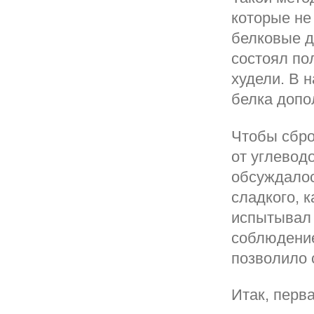
которые не
белковые д
состоял по
худели. В 
белка допо
Чтобы сбро
от углевод
обсуждалос
сладкого, к
испытывал 
соблюдение
позволило 
Итак, перв