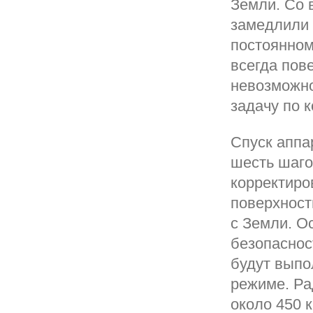
Земли. Со 
замедлили 
постоянном
всегда пов
невозможно
задачу по 
Спуск аппа
шесть шаго
корректиро
поверхност
с Земли. О
безопаснос
будут выпо
режиме. Ра
около 450 