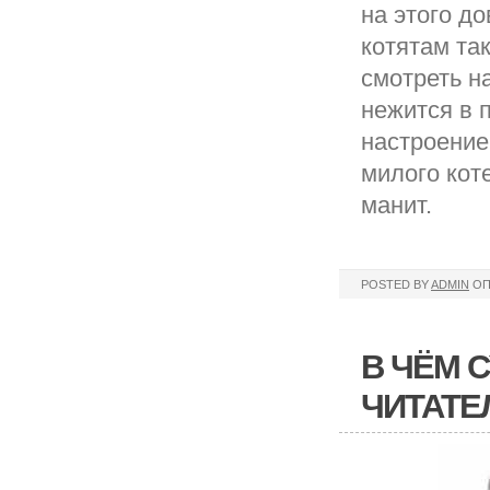
на этого д
котятам так
смотреть н
нежится в 
настроение
милого кот
манит.
POSTED BY
ADMIN
ОП
В ЧЁМ 
ЧИТАТЕ