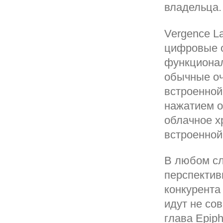
владельца.
Vergence L
цифровые о
функционал
обычные оч
встроенной
нажатием о
облачное х
встроенной
В любом сл
перспектив
конкурента
идут не со
глава Epip