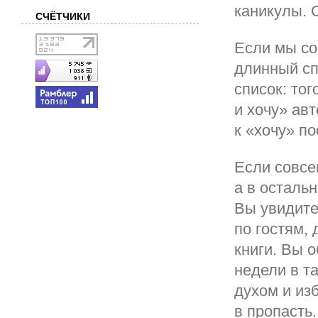
каникулы. 
СЧЁТЧИКИ
Если мы со
длинный сп
список: тог
и хочу» ав
к «хочу» п
Если совсе
а в осталь
Вы увидите
по гостям,
книги. Вы 
недели в т
духом и из
в пропасть.