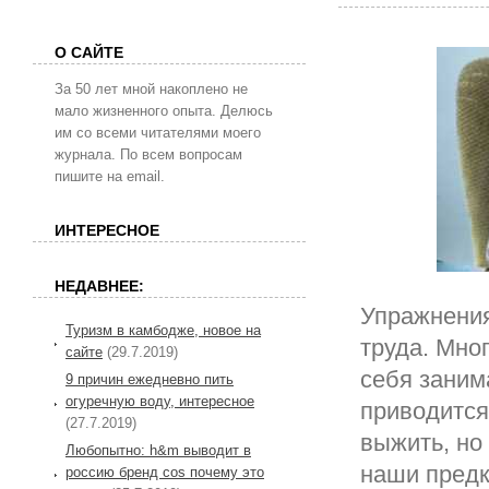
О САЙТЕ
За 50 лет мной накоплено не
мало жизненного опыта. Делюсь
им со всеми читателями моего
журнала. По всем вопросам
пишите на email.
ИНТЕРЕСНОЕ
НЕДАВНЕЕ:
Упражнения
Туризм в камбодже, новое на
труда. Мно
сайте
(29.7.2019)
себя заним
9 причин ежедневно пить
огуречную воду, интересное
приводится
(27.7.2019)
выжить, но
Любопытно: h&m выводит в
наши предк
россию бренд cos почему это