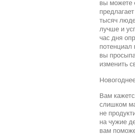
вы можете 
предлагает
тысяч люде
лучше и ус
час дня оп
потенциал 
вы просыпа
изменить с
Новогоднее
Вам кажетс
слишком ма
не продукт
на чужие д
вам поможе