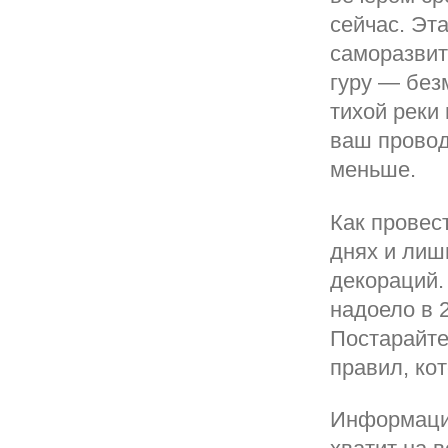
сейчас. Эт
саморазвит
гуру — без
тихой реки
ваш провод
меньше.
Как провес
днях и лиш
декораций.
надоело в 
Постарайте
правил, ко
Информацио