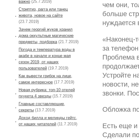
важно
(25.7.2019)
чем они, т
Стриптиз, рагга или танец
больше стр
живота, новое на сайте
нуждается 
(23.7.2019)
Зачем георгий жуков хранил
дома оккультные магические
«Наконец-т
предметы, подборка
(21.7.2019)
за телефон
Погода и температура воды в
акабе в начале и конце мая
Проблема в
сезон 2019, от наших
продолжает
пользователей
(19.7.2019)
Устройте н
Как вывести грибок на лице,
самое интересное
(17.7.2019)
новости, н
Новая рубрика: топ-10 отелей
звонки. По
пхукета 4 звезды
(15.7.2019)
Главные составляющие,
Обложка по
секреты
(13.7.2019)
Доход билла и мелинды гейтс,
от наших читателей
(11.7.2019)
Есть еще и
Сделали по