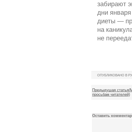
забирают э
дни января
диеты — пр
на каникул
не перееда
ОПУБЛИКОВАНО В Р
Предыдущая статья(М
просьбам читателей)
Оставить комментар