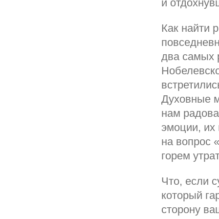
и отдохнув
Как найти 
повседневн
два самых 
Нобелевско
встретилис
Духовные м
нам радова
эмоции, их
на вопрос «
горем утра
Что, если с
который га
сторону ва