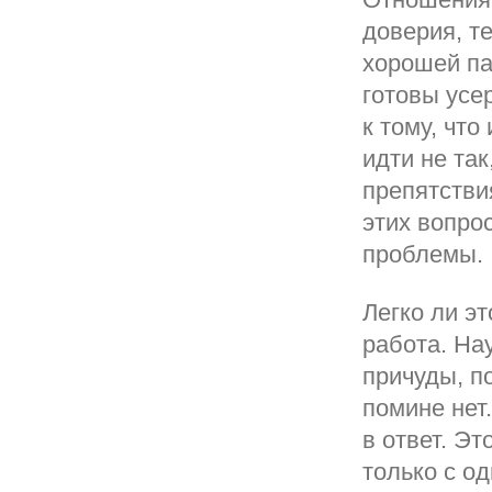
доверия, те
хорошей па
готовы усе
к тому, что
идти не та
препятстви
этих вопро
проблемы.
Легко ли э
работа. На
причуды, п
помине нет
в ответ. Э
только с о