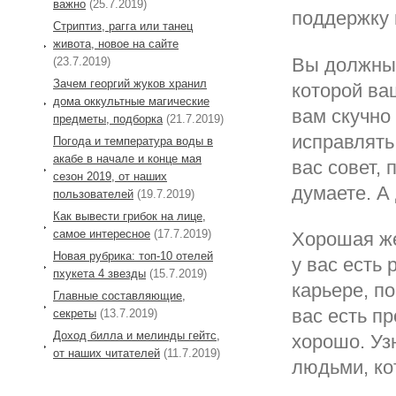
важно
(25.7.2019)
поддержку 
Стриптиз, рагга или танец
живота, новое на сайте
Вы должны 
(23.7.2019)
Зачем георгий жуков хранил
которой ва
дома оккультные магические
вам скучно
предметы, подборка
(21.7.2019)
исправлять
Погода и температура воды в
акабе в начале и конце мая
вас совет,
сезон 2019, от наших
думаете. А
пользователей
(19.7.2019)
Как вывести грибок на лице,
самое интересное
(17.7.2019)
Хорошая же
Новая рубрика: топ-10 отелей
у вас есть
пхукета 4 звезды
(15.7.2019)
карьере, п
Главные составляющие,
вас есть п
секреты
(13.7.2019)
Доход билла и мелинды гейтс,
хорошо. Уз
от наших читателей
(11.7.2019)
людьми, ко