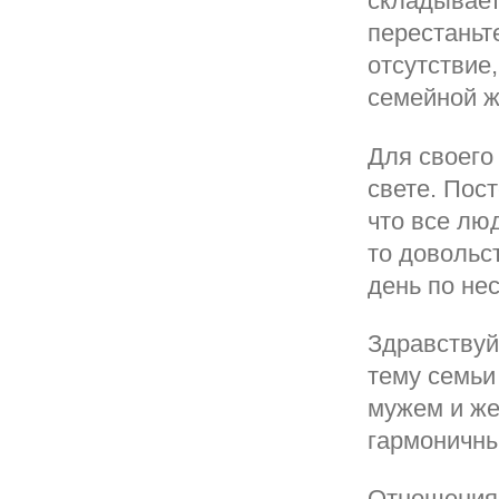
складывает
перестаньт
отсутствие
семейной ж
Для своего
свете. Пос
что все лю
то довольст
день по нес
Здравствуй
тему семьи
мужем и же
гармоничны
Отношения 