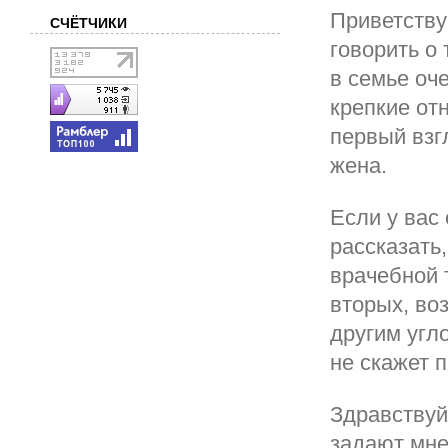
Приветству
СЧЁТЧИКИ
говорить о
в семье оч
крепкие от
первый взг
жена.
Если у вас 
рассказать,
врачебной т
вторых, во
другим угл
не скажет п
Здравствуй
задают мне