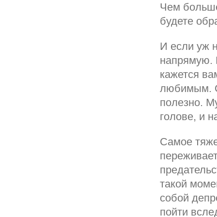
Чем больше
будете обр
И если уж 
напрямую. Е
кажется ва
любимым. О
полезно. Му
голове, и 
Самое тяже
переживает
предательс
такой моме
собой депр
пойти всле