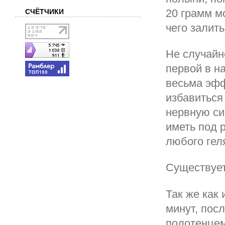
20 грамм м
СЧЁТЧИКИ
чего залит
Не случайн
первой в н
весьма эфф
избавиться
нервную си
иметь под 
любого гел
Существует
Так же как
минут, пос
полотенцем