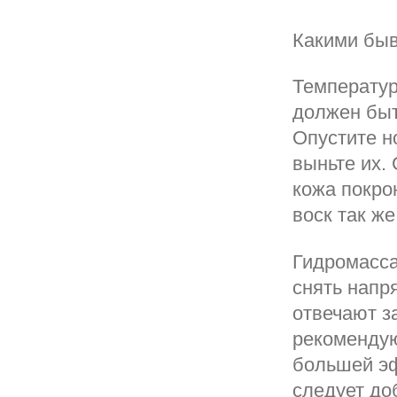
Какими быв
Температур
должен быт
Опустите н
выньте их. 
кожа покро
воск так ж
Гидромасса
снять напр
отвечают з
рекомендую
большей эф
следует до