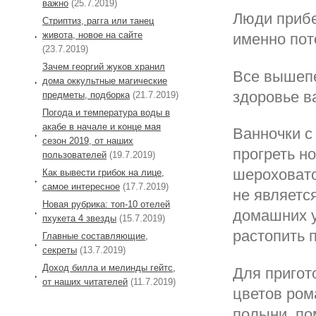
важно
(25.7.2019)
Люди прибе
Стриптиз, рагга или танец
живота, новое на сайте
именно пот
(23.7.2019)
Зачем георгий жуков хранил
Все вышепе
дома оккультные магические
здоровье в
предметы, подборка
(21.7.2019)
Погода и температура воды в
акабе в начале и конце мая
Ванночки с
сезон 2019, от наших
прогреть н
пользователей
(19.7.2019)
шероховато
Как вывести грибок на лице,
самое интересное
(17.7.2019)
не являетс
Новая рубрика: топ-10 отелей
домашних 
пхукета 4 звезды
(15.7.2019)
растопить 
Главные составляющие,
секреты
(13.7.2019)
Доход билла и мелинды гейтс,
Для пригот
от наших читателей
(11.7.2019)
цветов ром
полыни, по