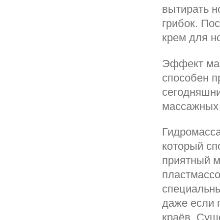
вытирать н
грибок. По
крем для но
Эффект мас
способен п
сегодняшни
массажных 
Гидромасса
который сп
приятный м
пластмассо
специальны
даже если 
краёв. Сущ