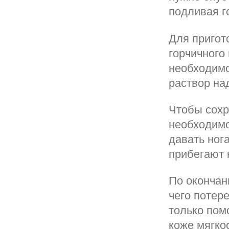
подливая г
Для пригот
горчичного
необходимо
раствор на
Чтобы сохра
необходимо
давать ног
прибегают 
По окончан
чего потер
только помо
коже мягкос