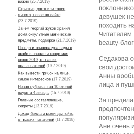
важно
(25.7.2019)
поклоннико
Стриптиз, рагга или танец
живота, новое на сайте
девушек не 
(23.7.2019)
походить н
Зачем георгий жуков хранил
Читателям 
дома оккультные магические
предметы, подборка
(21.7.2019)
beauty-бло
Погода и температура воды в
акабе в начале и конце мая
Седакова о
сезон 2019, от наших
пользователей
(19.7.2019)
свои досто
Как вывести грибок на лице,
Анны вообщ
самое интересное
(17.7.2019)
лица и пуш
Новая рубрика: топ-10 отелей
пхукета 4 звезды
(15.7.2019)
За предела
Главные составляющие,
секреты
(13.7.2019)
предпочтен
Доход билла и мелинды гейтс,
популяризи
от наших читателей
(11.7.2019)
Ане очень 