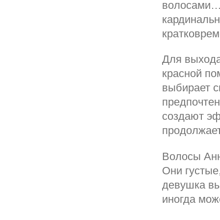
волосами… 
кардинальн
кратковрем
Для выхода
красной по
выбирает с
предпочтен
создают эф
продолжает
Волосы Анн
Они густые
девушка вы
иногда мож