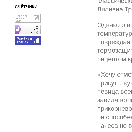
классическ
СЧЁТЧИКИ
Лилиана Тр
Однако о в
температур
повреждая 
термозащит
рецептом к
«Хочу отме
присутству
певица все
завила вол
прикорнево
он способе
начеса не 