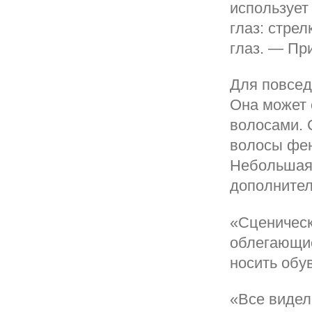
использует
глаз: стре
глаз. — Пр
Для повсед
Она может 
волосами. 
волосы фен
Небольшая 
дополнител
«Сценическ
облегающие
носить обу
«Все видел