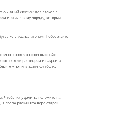
ем обычный скребок для стекол с
аря статическому заряду, который
бутылке с распылителем. Побрызгайте
темного цвета с ковра смешайте
е пятно этим раствором и накройте
ерите утюг и гладьте футболку,
ы. Чтобы их удалить, положите на
, а после расчешите ворс старой