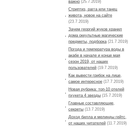
важно
(25.7.2019)
Стриптиз, рагга или танец
живота, новое на сайте
(23.7.2019)
Зачем георгий жуков хранил
дома оккультные магические
предметы, подборка
(21.7.2019)
Погода и температура воды в
акабе в начале и конце мая
сезон 2019, от наших
пользователей
(19.7.2019)
Как вывести грибок на лице,
самое интересное
(17.7.2019)
Новая рубрика: топ-10 отелей
пхукета 4 звезды
(15.7.2019)
Главные составляющие,
секреты
(13.7.2019)
Доход билла и мелинды гейтс,
от наших читателей
(11.7.2019)