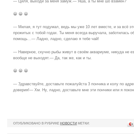
— Циля, выходи за меня замуж.— Яша, а ты мне шо взамен?
😀 😀 😀
— Милая, я тут подумал, ведь мы уже 10 лет вместе, и за всё эт
прожитых с тобой годах. Ты меня всегда выручала, заботилась о
помощь…— Ладно, ладно, сделаю я тебе чай!
— Наверное, скучно рыбы живут в своём аквариуме, никуда не ез
вообще не выходят.— Да, так же, как и ты.
😀 😀 😀
— Здравствуйте, доставьте пожалуйста 3 пончика и колу по адр
доверия!— Хм. Ну, ладно, доставьте мне эти пончики или я поко
ОПУБЛИКОВАНО В РУБРИКЕ
НОВОСТИ
МЕТКИ: