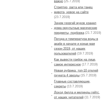
важно
(25.7.2019)
Стриптиз, рагга или танец
живота, новое на сайте
(23.7.2019)
Зачем георгий жуков хранил
дома оккультные магические
предметы, подборка
(21.7.2019)
Погода и температура воды в
акабе в начале и конце мая
сезон 2019, от наших
пользователей
(19.7.2019)
Как вывести грибок на лице,
самое интересное
(17.7.2019)
Новая рубрика: топ-10 отелей
пхукета 4 звезды
(15.7.2019)
Главные составляющие,
секреты
(13.7.2019)
Доход билла и мелинды гейтс,
от наших читателей
(11.7.2019)