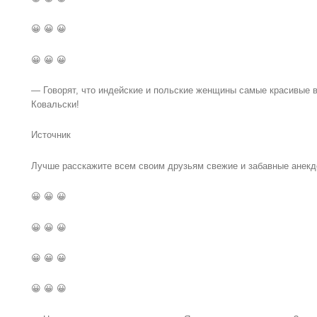
😀 😀 😀
😀 😀 😀
— Говорят, что индейские и польские женщины самые красивые 
Ковальски!
Источник
Лучше расскажите всем своим друзьям свежие и забавные анекд
😀 😀 😀
😀 😀 😀
😀 😀 😀
😀 😀 😀