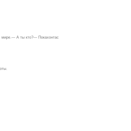
в мире.— А ты кто?— Покахонтас
оты.