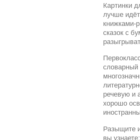
Картинки д
лучше идёт
книжками-р
сказок с б
разыгрыват
Первокласс
словарный 
многозначн
литературн
речевую и 
хорошо осв
иностранны
Разыщите и
вы узнаете: