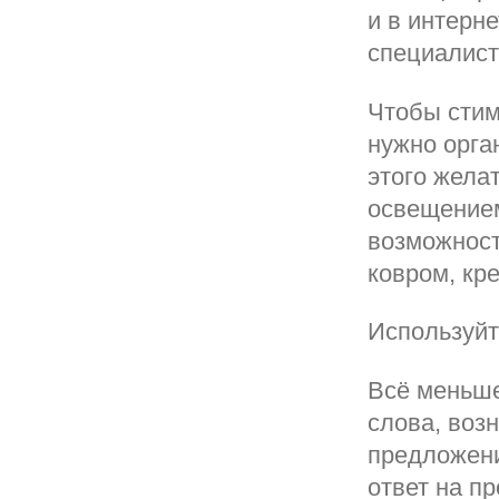
и в интерн
специалист
Чтобы стим
нужно орга
этого жела
освещением
возможност
ковром, кр
Используйт
Всё меньше
слова, воз
предложени
ответ на п