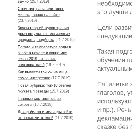
важно
(25.7.2019)
необходимо
Стриптиз, рагга или танец
это лучше 
живота, новое на сайте
(23.7.2019)
Цели разви
Зачем георгий жуков хранил
дома оккультные магические
следующие
предметы, подборка
(21.7.2019)
Погода и температура воды в
Такая подг
акабе в начале и конце мая
обучения п
сезон 2019, от наших
пользователей
(19.7.2019)
актуальным
Как вывести грибок на лице,
самое интересное
(17.7.2019)
Пятилетки 
Новая рубрика: топ-10 отелей
глаголов, 
пхукета 4 звезды
(15.7.2019)
Главные составляющие,
используют
секреты
(13.7.2019)
и пр.). Реч
Доход билла и мелинды гейтс,
декламации
от наших читателей
(11.7.2019)
сказке без