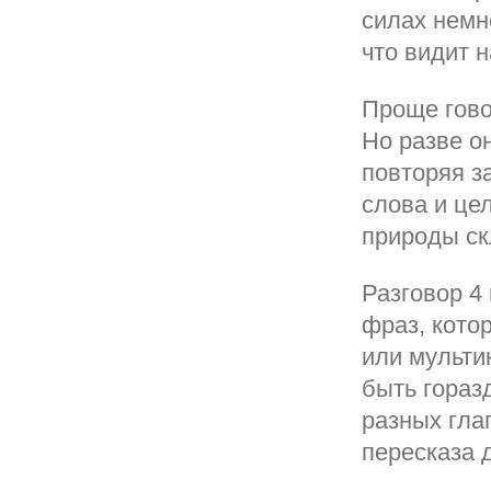
силах немн
что видит н
Проще гово
Но разве он
повторяя за
слова и це
природы ск
Разговор 4
фраз, кото
или мульти
быть гораз
разных гла
пересказа 