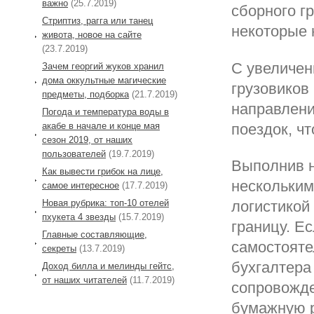
важно
(25.7.2019)
сборного гр
Стриптиз, рагга или танец
некоторые 
живота, новое на сайте
(23.7.2019)
С увеличен
Зачем георгий жуков хранил
дома оккультные магические
грузовиков
предметы, подборка
(21.7.2019)
направлени
Погода и температура воды в
акабе в начале и конце мая
поездок, ч
сезон 2019, от наших
пользователей
(19.7.2019)
Выполнив н
Как вывести грибок на лице,
нескольким
самое интересное
(17.7.2019)
Новая рубрика: топ-10 отелей
логистикой
пхукета 4 звезды
(15.7.2019)
границу. Е
Главные составляющие,
самостояте
секреты
(13.7.2019)
бухгалтера
Доход билла и мелинды гейтс,
от наших читателей
(11.7.2019)
сопровожде
бумажную р