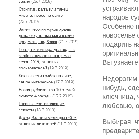
важно
(25.7.2019)
устраивают
Стриптиз, рагга или танец
живота, новое на сайте
народов су
(23.7.2019)
Особенно п
Зачем георгий жуков хранил
новоселье 
дома оккультные магические
предметы, подборка
(21.7.2019)
подарить н
Погода и температура воды в
оригинальн
акабе в начале и конце мая
Вы узнаете 
сезон 2019, от наших
пользователей
(19.7.2019)
Как вывести грибок на лице,
Недорогим 
самое интересное
(17.7.2019)
нибудь, сд
Новая рубрика: топ-10 отелей
ключница, 
пхукета 4 звезды
(15.7.2019)
Главные составляющие,
любовью, о
секреты
(13.7.2019)
Доход билла и мелинды гейтс,
Выбирая, ч
от наших читателей
(11.7.2019)
предварител