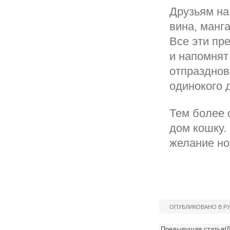
Друзьям на
вина, манг
Все эти пр
и напомнят
отпразднов
одинокого 
Тем более 
дом кошку.
желание но
ОПУБЛИКОВАНО В Р
Предыдущая статья(Л