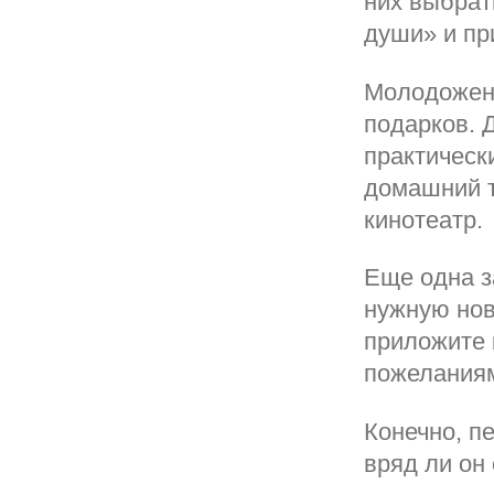
них выбрат
души» и пр
Молодожены
подарков. 
практическ
домашний т
кинотеатр.
Еще одна з
нужную нов
приложите 
пожеланиям
Конечно, п
вряд ли он