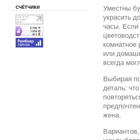
Уместны бу
СЧЁТЧИКИ
украсить д
часы. Есл
цветоводст
комнатное 
или домашн
всегда мог
Выбирая по
деталь: чт
повторятьс
предпочтен
жена.
Вариантов,